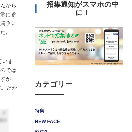
招集通知がスマホの中
さんから
に！
非常に参
ル競争に
した。
ていま
るのでは
ますが、
カテゴリー
す。だか
特集
NEW FACE