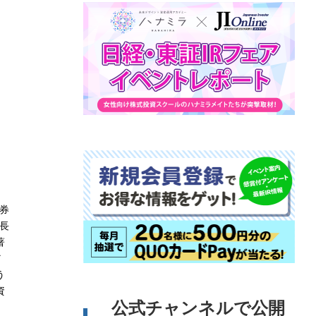
券
長
著
だ
う
資
公式チャンネルで公開