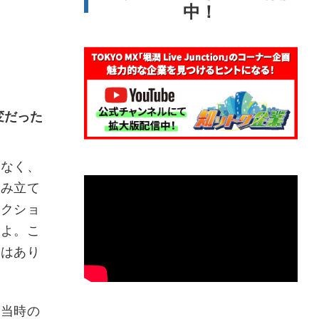
中！
変だった
なく、
積み立て
ークショ
すよ。こ
品はあり
当時の