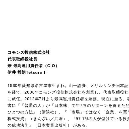
コモンズ投信株式会社
代表取締役社長
兼 最高運用責任者（CIO）
伊井 哲朗Tetsuro Ii
1960年愛知県名古屋市生まれ。山一證券、メリルリンチ日本証
を経て、2008年コモンズ投信株式会社を創業し、代表取締役社
に就任。2012年7月より最高運用責任者を兼務。現在に至る。
書に『「普通の人」が「日本株」で年7％のリターンを得るた
ひとつの方法』（講談社）、『「市場」ではなく「企業」を買
株式投資』（きんざい／共著）、『97.7%の人が儲けている投
の成功法則』（日本実業出版社） がある。