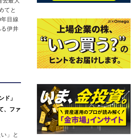
過去最大
めてと
0年目線
ある伊井
ァンド」
て、ファ
たい」と