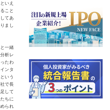
資といえ
いること
としてあ
ありまし
者と一緒
業分析レ
かったわ
・インタ
」という
会社で長
満足して
人たちに
込められ