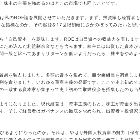
、株主の主張を強めるのはどこの市場でも同じことです。
は私のROE論を展開させていただきます。まず、投資家も経営者
事な指標なのか。その起源を17世紀初頭にさかのぼってみたいと思
「自己資本」を意味します。ROEは自己資本の収益力を表します
にため込んだ利益剰余金なども含みます。株主には出資した資本が
間一般と比べてあまりリターンが低いようだったら、株主をやめよ
貿易を独占しました。多額の資本を集めて、船や乗組員を調達しま
利を貪りました。いわゆる重商主義の発展です。ここで史上初めて
の一致する資本家が集まって史上初めて取締役会を招集したのも当
ようになりました。現代経営は、資本主義のもと、株主が資金を出
す。そして経営者はガバナンスの徹底を求められ、出資者＝投資家
びるようになったのか。それは、やはり外国人投資家の勢力（保有
件に借入金を使って設備投資をしてきた日本企業もデフレを経験し