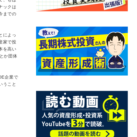
ナックは
今までの
とによっ
産家で投
本を高い
とか団体
OE企業で
いうこと