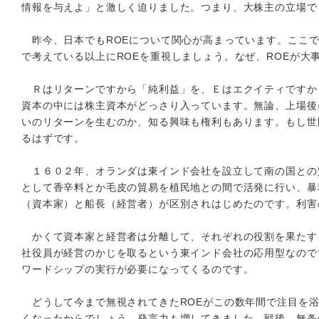
情報を与えよ」と激しく迫りました。つまり、大株主の立場で
昨今、日本でもROEについて関心が高まっています。ここで
で考えている以上にROEを重視しましょう。なぜ、ROEが大
Ｒはリターンですから「純利益」を、Ｅはエクイティですから
資本の中には株主資本がどっさり入っています。無論、上場後
いのリターンを生むのか、知る興味も権利もあります。もし世
るはずです。
１６０２年、オランダは東インド会社を設立して南の国との
として香辛料とか毛皮の貿易を植民地との間で活発に行い、暴
（資本家）と船長（経営者）が区別されはじめたのです。利害
かくて資本家と経営者は分離して、それぞれの役割を果たす
社役員が経営のかじを取るという東インド会社の応用型なので
ワードシップの実行が必要になってくるのです。
どうして今まで無視されてきたROEがこの数年間で注目を浴
くなったからでしょう。発言力も増してきました。戦後、無条