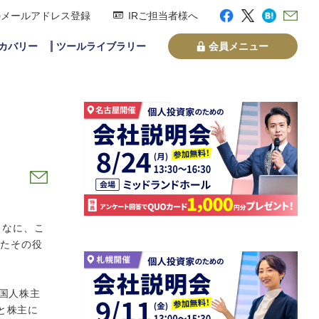
のメールアドレス登録
IRご担当者様へ
スカバリー
ツールライブラリー
会員メニュー
、なに、こ
ったその役
国人株主
と株主に