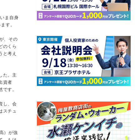
もいま自身
います。
が、その
どのくら
うと考え
した。主
出資者
然です。
資し、会
はスチュ
高）が強
て、もは