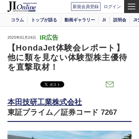
新規会員登録
ログイン
コラム
トップが語る
動画ギャラリー
JI
説明会
J
IR広告
2025年01月24日
【HondaJet体験会レポート】
他に類を見ない体験型株主優待
を直撃取材！
本田技研工業株式会社
東証プライム／証券コード 7267