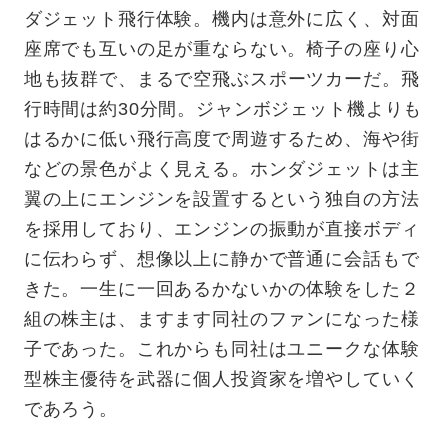
ダジェット飛行体験。機内は意外に広く、対面
座席でも互いの足が重ならない。椅子の座り心
地も抜群で、まるで空
飛ぶスポーツカーだ。飛
行時間は約30分間。ジャンボジェット機よりも
はるかに低い飛行高度で周遊するため、海や街
などの景色がよく見える。ホンダジェット
は主
翼の上にエンジンを設置するという独自の方法
を採用しており、エンジンの振動が直接ボディ
に伝わらず、想像以上に静かで普通に会話もで
きた。一生に一
回あるかないかの体験をした２
組の株主は、ますます同社のファンになった様
子であった。これからも同社はユニークな体験
型株主優待を武器に個人投資家を増
やしていく
であろう。