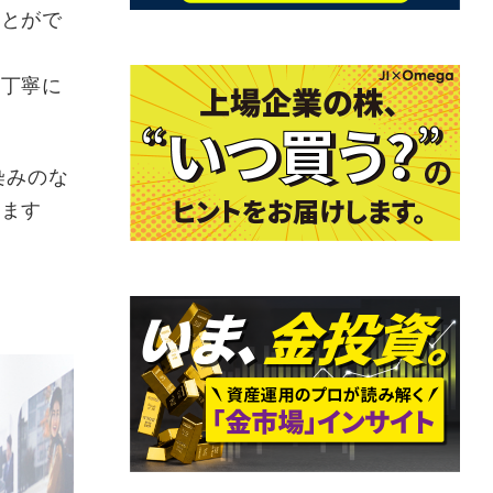
とがで
ら丁寧に
染みのな
ります