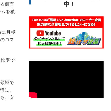
中！
いる側面
テムを積
特に月極
費のコス
な比率で
領域で
だ時に、
とも、安