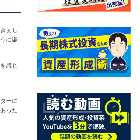
てきまし
ように楽
を感じ
ターに
があった