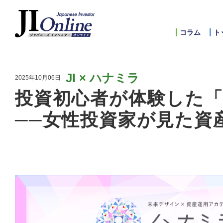
コラム
ト
JI × ハナミラ
2025年10月06日
投資初心者が体験した「日
──女性投資家が見た資