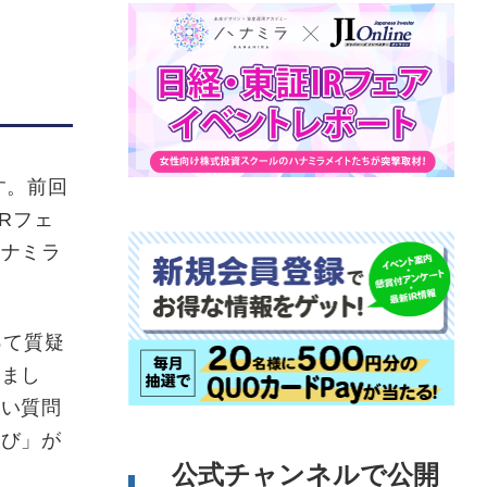
す。前回
Rフェ
ハナミラ
って質疑
りまし
鋭い質問
学び」が
公式チャンネルで公開