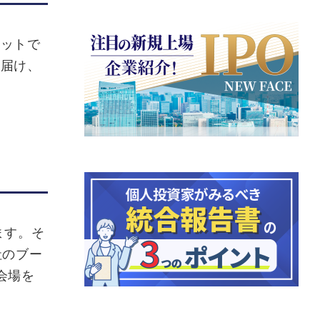
ットで
を届け、
ます。そ
社のブー
会場を