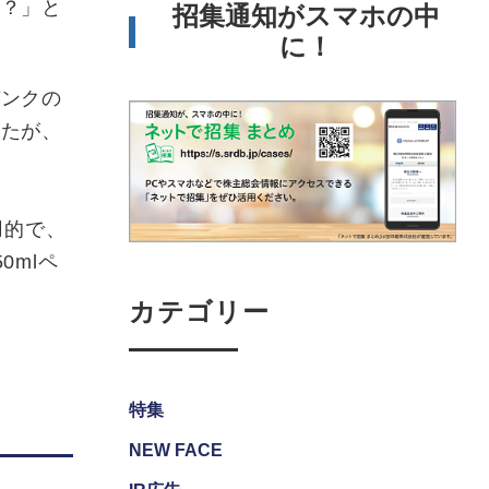
？」と
招集通知がスマホの中
に！
ンクの
したが、
用的で、
0mlペ
カテゴリー
特集
NEW FACE