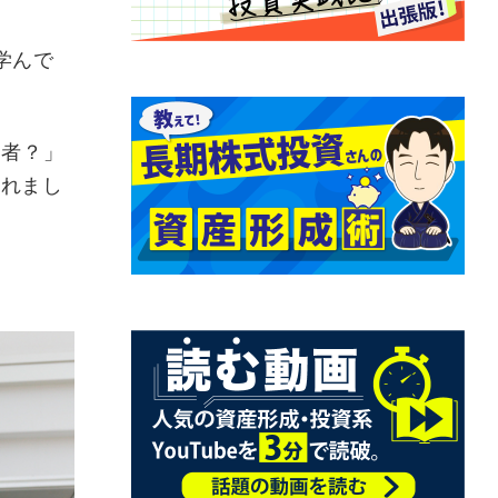
学んで
加者？」
かれまし