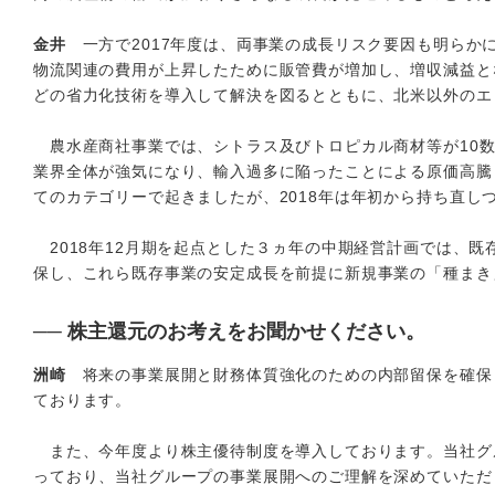
金井
一方で2017年度は、両事業の成長リスク要因も明らか
物流関連の費用が上昇したために販管費が増加し、増収減益と
どの省力化技術を導入して解決を図るとともに、北米以外のエ
農水産商社事業では、シトラス及びトロピカル商材等が10数
業界全体が強気になり、輸入過多に陥ったことによる原価高騰
てのカテゴリーで起きましたが、2018年は年初から持ち直し
2018年12月期を起点とした３ヵ年の中期経営計画では、既存
保し、これら既存事業の安定成長を前提に新規事業の「種まき
── 株主還元のお考えをお聞かせください。
洲崎
将来の事業展開と財務体質強化のための内部留保を確保
ております。
また、今年度より株主優待制度を導入しております。当社グ
っており、当社グループの事業展開へのご理解を深めていただ