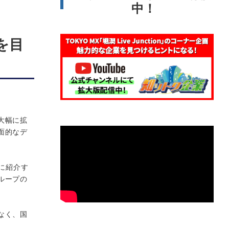
中！
を目
大幅に拡
面的なデ
に紹介す
ループの
なく、国