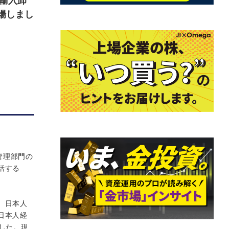
輸入卸
場しまし
管理部門の
括する
、日本人
日本人経
ました。現