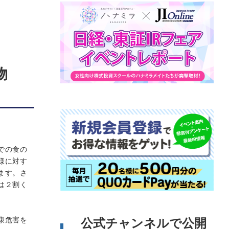
物
での食の
様に対す
ます。さ
は２割く
康危害を
公式チャンネルで公開