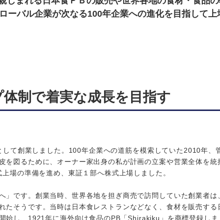
親しまれる日本食ＰＢの販売や世界各地の食材・食品の
ローバル企業が次なる100年企業への進化を目指して上
プ体制で着実な成長を目指す
として創業しました。100年企業への道筋を模索していた2010年、
皮を図るために、オーナー家出身の私が計画の立案や営業全体を統
株式上場の準備を進め、東証１部へ株式上場しました。
へ」です。創業当時、世界各地を担ぎ商売で訪問していた創業者は
れたそうです。当時は日本食レストランなどなく、食材を販売する
、1921年に海外向け食品のPB「Shirakiku」を商標登録し