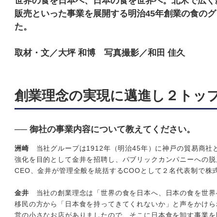
世界の食を日本へ、日本の食を世界へ。北米で広く
販売といった事業を展開する明治45年創業の食のグ
た。
取材・文／大坪 和博 写真撮影／和田 佳久
創業理念の実現に邁進し２トッ
── 御社の事業内容について教えてください。
洲崎
当社グループは1912年（明治45年）に神戸の貿易商社
強化を目的として金井を招聘し、パブリックカンパニーへの脱
CEO、金井が管理全般を統括するCOOとして２名代表制で
金井
当社の創業理念は「世界の食を日本へ、日本の食を世界
移民の方から「日本食を持ってきてくれないか」と声をかけら
営の小さなお店がありましたので、そこに日本食を卸す事業を開始し