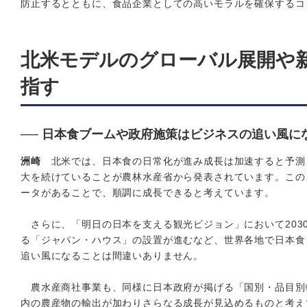
防止するとともに、食品企業としての高いモラルを確保するコ
北米モデルのグローバル展開や
指す
── 日本食ブームや政府施策はビジネスの追い風に
洲崎
北米では、日本食の日常化が進み成長は加速すると予測
大を続けていることが農林水産省から発表されています。この
ータがあることで、順調に成長できると考えています。
さらに、「明日の日本を支える観光ビジョン」において2030
る「ジャパン・ハウス」の設置が進むなど、世界各地で日本食
追い風になることは間違いありません。
農水産商社事業も、同様に日本政府が掲げる「国別・品目別
内の農産物の輸出が加わりさらなる成長が見込めるものと考え