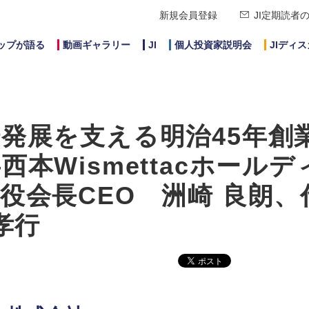
新規会員登録
JI定期読者
ップが語る
動画ギャラリー
JI
個人投資家説明会
JIディ
発展を支える明治45年創
本Wismettacホールデ
役会長CEO 洲崎 良朗、
孝行