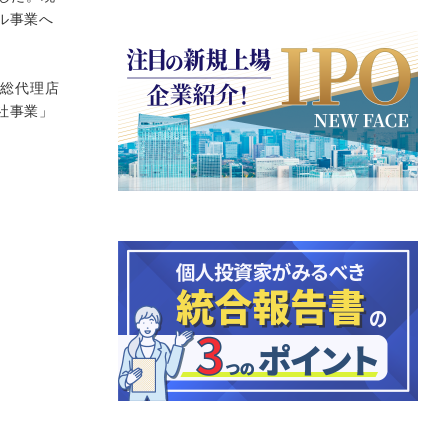
ル事業へ
売総代理店
社事業」