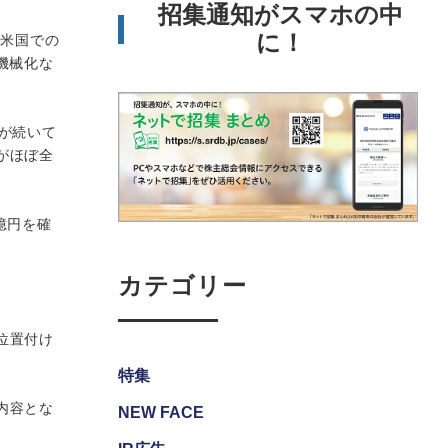
招集通知がスマホの中
に！
、米国での
機械化な
が続いて
がほぼ全
億円を確
。
カテゴリー
位置付け
特集
内容とな
NEW FACE