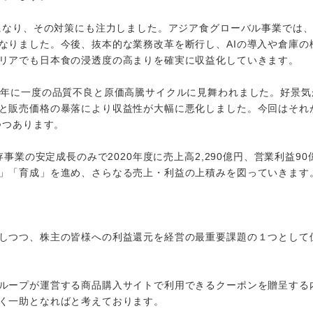
になり、その対策にも注力しました。アジア食グローバル事業では
なりました。今後、抜本的な業務改革を断行し、AIの導入や倉庫の
リアでも日本食の浸透度の高まりを確実に収益化していきます。
年に一度の品質不良と原価高騰サイクルに見舞われました。好景気
と販売価格の暴落により収益性が大幅に悪化しました。今回はそれ
つつあります。
事業の安定成長のみで2020年度に売上高2,290億円、営業利益90
」「育成」を進め、さらなる売上・利益の上積みを図っていきます
しつつ、株主の皆様への利益還元を経営の最重要課題の１つとして
ループが運営する商品購入サイトで利用できるクーポンを贈呈する
く一助となればと考えております。