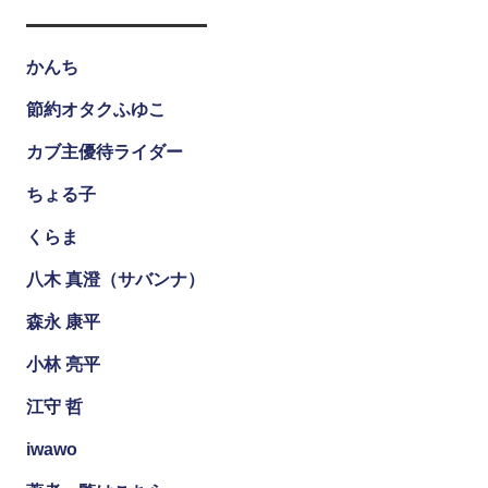
かんち
節約オタクふゆこ
カブ主優待ライダー
ちょる子
くらま
八木 真澄（サバンナ）
森永 康平
小林 亮平
江守 哲
iwawo